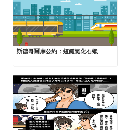
斯德哥爾摩公約：短鏈氯化石蠟