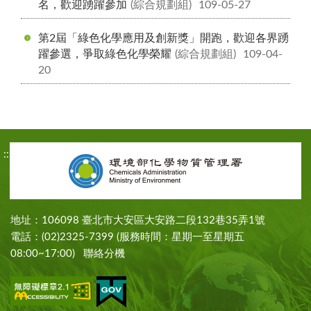
名，歡迎踴躍參加
(綜合規劃組)
109-05-27
第2屆「綠色化學應用及創新獎」開跑，歡迎各界踴
躍參選，爭取綠色化學榮耀
(綜合規劃組)
109-04-
20
:::
地址：106098 臺北市大安區大安路二段132巷35弄1號
電話：(02)2325-7399 (服務時間：星期一至星期五
08:00~17:00)
聯絡分機