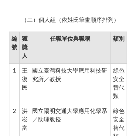
（二）個人組（依姓氏筆畫順序排列）
編
獲
任職單位與職稱
類別
號
獎
人
1
王
國立臺灣科技大學應用科技研
綠色
復
究所／教授
安全
民
替代
類
2
洪
國立陽明交通大學應用化學系
綠色
崧
／助理教授
安全
富
替代