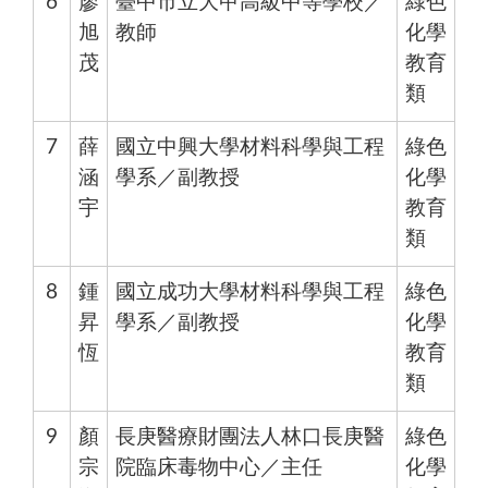
6
廖
臺中市立大甲高級中等學校／
綠色
旭
教師
化學
茂
教育
類
7
薛
國立中興大學材料科學與工程
綠色
涵
學系／副教授
化學
宇
教育
類
8
鍾
國立成功大學材料科學與工程
綠色
昇
學系／副教授
化學
恆
教育
類
9
顏
長庚醫療財團法人林口長庚醫
綠色
宗
院臨床毒物中心／主任
化學