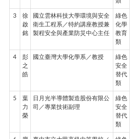
類
3
徐
國立雲林科技大學環境與安全
綠色
啟
衛生工程系／特約講座教授兼
化學
銘
製程安全與產業防災中心主任
教育
類
4
彭
國立臺灣大學化學系／教授
綠色
之
安全
皓
替代
類
5
葉
日月光半導體製造股份有限公
綠色
力
司／專業技術副理
安全
榮
替代
類