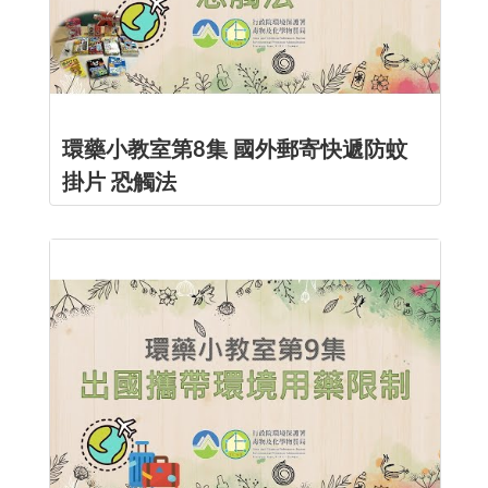
環藥小教室第8集 國外郵寄快遞防蚊
掛片 恐觸法