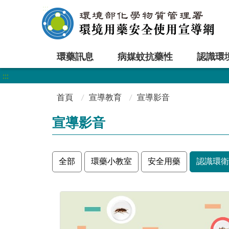
:::
環藥訊息
病媒蚊抗藥性
認識環
:::
首頁
宣導教育
宣導影音
宣導影音
全部
環藥小教室
安全用藥
認識環衛