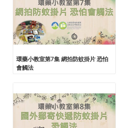
環藥小教室第7集 網拍防蚊掛片 恐怕
會觸法