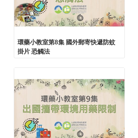
環藥小教室第8集 國外郵寄快遞防蚊
掛片 恐觸法