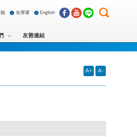
信箱
化學署
English
們
友善連結
A+
A-