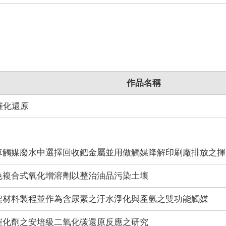
作品名稱
催化還原
車觸媒廢水中選擇回收鈀金屬並用做觸媒降解印刷廠排放之揮
色複合式氧化增溶劑以整治油品污染土壤
架材料製程並作為含尿素之汙水淨化與產氫之雙功能觸媒
催化劑之安培級二氧化碳還原反應之研究