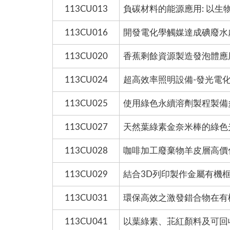
113CU013
負碳材料的能源應用: 以生
113CU016
開發電化學觸媒達成碘廢水
113CU020
香蕉剩餘資源製造發泡體應
113CU024
超高效率照明設備-發光電
113CU025
使用綠色永續溶劑製程製備
113CU027
天然葉綠素金奈米棒的綠色
113CU028
咖啡加工廢棄物羊皮層高價
113CU029
結合3D列印製作金屬有機框
113CU031
環保高效之激發錯合物在有
113CU041
以葉綠素、苝紅顏料及可回