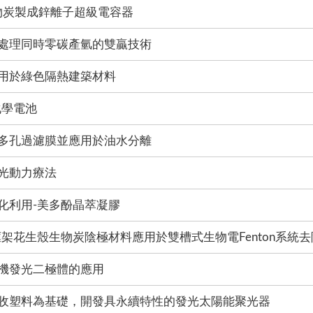
物炭製成鋅離子超級電容器
處理同時零碳產氫的雙贏技術
用於綠色隔熱建築材料
化學電池
多孔過濾膜並應用於油水分離
光動力療法
化利用-美多酚晶萃凝膠
架花生殼生物炭陰極材料應用於雙槽式生物電Fenton系統
機發光二極體的應用
收塑料為基礎，開發具永續特性的發光太陽能聚光器