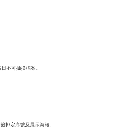
)，當日不可抽換檔案。
抽籤排定序號及展示海報。