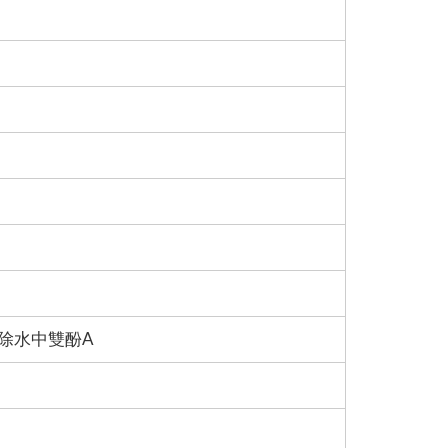
去除水中雙酚A