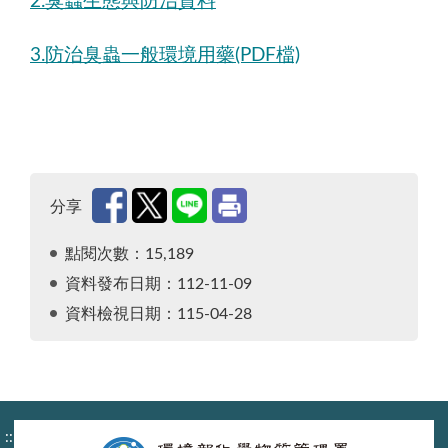
2.臭蟲生態與防治資料
物理防治：塑膠袋包密曝曬65℃以上、吸塵器
化學防治：選環境署核可用藥，依標示正確使用
3.防治臭蟲一般環境用藥(PDF檔)
圖示包含洗衣曬衣、吸塵器、衣物曝曬、滅蟲噴劑
適用於病媒防治宣導、旅遊健教、家戶自我防護、
分享
點閱次數：15,189
資料發布日期：112-11-09
資料檢視日期：115-04-28
:::