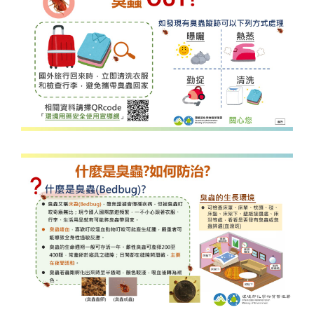
臭蟲防治指引圖卡
本圖卡說明臭蟲（床蝨）防治與旅行返國時行動：
建議國外旅行回來應立刻清洗衣物，檢查行李避
如發現臭蟲蹤跡，可採曝曬、熱蒸、勤吸（吸塵
下方提供「環境用藥安全使用宣導網」相關資訊Q
圖內含旅行行李、衣堆、放大鏡、太陽、熨斗、吸