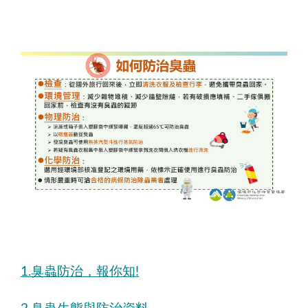
適用於民眾海外旅遊、家庭病媒防治、日常清潔教
什麼是臭蟲？防治與生長環境指引圖解
本圖解析臭蟲（床蝨/Bedbug）定義、防治與生
臭蟲吸血、叮咬可致紅腫，嚴重致過敏。
生命週期：卵產於縫隙，日間潛伏夜間活動，剛
常隨衣物、行李、生活用品夾帶回家國際傳播。
生長環境：床墊、床單、枕頭、床架、牆紙接縫
圖例含床蝨卵粒、成蝨與硬幣比例照，右下有室
適用防疫衛教、旅遊衛生、安全居家提醒、科普課
如何防治臭蟲圖解
本圖條列臭蟲防治對策要點：
檢查：返國後立即清洗衣物、查行李，避免臭蟲
1.臭蟲防治，報你知!
環境管理：減少雜物堆積、修補牆縫，二手傢俱