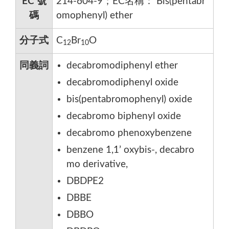
EC 號
214-604-9；EC名稱： Bis(pentabr
碼
omophenyl) ether
分子式
C
Br
O
12
10
同義詞
decabromodiphenyl ether
decabromodiphenyl oxide
bis(pentabromophenyl) oxide
decabromo biphenyl oxide
decabromo phenoxybenzene
benzene 1,1’ oxybis-, decabro
mo derivative,
DBDPE2
DBBE
DBBO