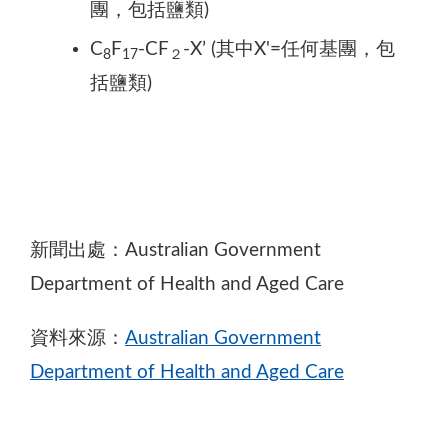
團，包括鹽類)
C
F
-CF
-X’ (其中X'=任何基團，包
8
17
２
括鹽類)
新聞出處：Australian Government
Department of Health and Aged Care
資料來源：
Australian Government
Department of Health and Aged Care