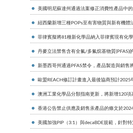
美國明尼蘇達州通過法案修正消費性產品中的
紐西蘭新增三種POPs至有害物質與新有機體法 
菲律賓擬將81種新化學品納入菲律賓現有化學物質
丹麥立法禁售含有全氟/多氟烷基物質(PFAS
新墨西哥州通過PFAS禁令，產品製造與銷售
歐盟REACH修訂計畫進入最後協商預計202
澳洲工業化學品分類指南更新，將新增120項
香港公告禁止供應及銷售汞產品的條文於2024
美國加強PIP（3:1）與decaBDE規範，針