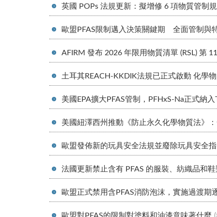
英國 POPs 法規更新：擬增修 6 項物質管制
歐盟PFAS限制邁入決策關鍵期 全面管制與
AFIRM 發布 2026 年限用物質清單 (RSL) 第 1
土耳其REACH-KKDIK法規已正式啟動 化
美國EPA擴大PFAS管制，PFHxS-Na正式納
美國紐澤西州推動《防止永久化學物質法》：化
歐盟發佈新的玩具安全法規並廢除玩具安全指
法國更新禁止含有 PFAS 的服裝、紡織品和
歐盟正式禁用含PFAS消防泡沫，實施過渡期逐
歐盟對PFAS的限制對塗料和油漆意味著什麼