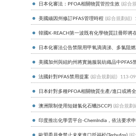
日本化審法：PFOA相關物質管控生效
(綜合
美國緬因州修訂PFAS管理時程
(綜合規劃組)
韓國K-REACH第一波既有化學物質註冊即
日本化審法公告禁限用甲氧滴滴涕、多氯阻燃劑
美國加州與紐約州將實施服裝紡織品中PFAS
法國針對PFAS禁用提案
(綜合規劃組)
113-09
日本針對多種PFOA相關物質生產/進口或將
澳洲限制使用短鏈氯化石蠟(SCCP)
(綜合規劃
印度推出化學雲平台-ChemIndia，依法要
歐盟委員會禁止未來進口托福松(Terbufos)
(