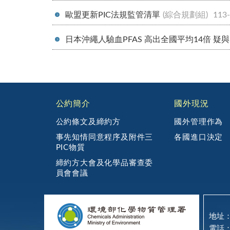
歐盟更新PIC法規監管清單
(綜合規劃組)
113
日本沖繩人驗血PFAS 高出全國平均14倍 疑
:::
公約簡介
國外現況
公約條文及締約方
國外管理作為
事先知情同意程序及附件三
各國進口決定
PIC物質
締約方大會及化學品審查委
員會會議
地址：
電話：