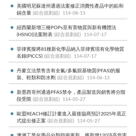
美國明尼蘇達州通過法案修正消費性產品中的鉛和
鎘含量
(綜合規劃組)
114-08-13
紐西蘭新增三種POPs至有害物質與新有機體法
(HSNO)法案附表
(綜合規劃組)
114-07-17
菲律賓擬將81種新化學品納入菲律賓現有化學物質
名錄(PICCS)
(綜合規劃組)
114-07-17
丹麥立法禁售含有全氟/多氟烷基物質(PFAS)的服
裝、鞋類和防水劑
(綜合規劃組)
114-06-13
新墨西哥州通過PFAS禁令，產品製造與銷售將分階
段受限
(綜合規劃組)
114-05-27
歐盟REACH修訂計畫進入最後協商預計2025年底正
式提出修正案
(綜合規劃組)
114-05-27
澳洲工業化學品分類指南更新，將新增120項高危害