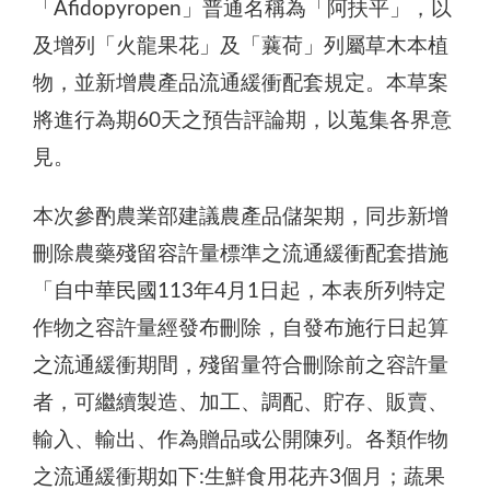
「Afidopyropen」普通名稱為「阿扶平」，以
及增列「火龍果花」及「蘘荷」列屬草木本植
物，並新增農產品流通緩衝配套規定。本草案
將進行為期60天之預告評論期，以蒐集各界意
見。
本次參酌農業部建議農產品儲架期，同步新增
刪除農藥殘留容許量標準之流通緩衝配套措施
「自中華民國113年4月1日起，本表所列特定
作物之容許量經發布刪除，自發布施行日起算
之流通緩衝期間，殘留量符合刪除前之容許量
者，可繼續製造、加工、調配、貯存、販賣、
輸入、輸出、作為贈品或公開陳列。各類作物
之流通緩衝期如下:生鮮食用花卉3個月；蔬果