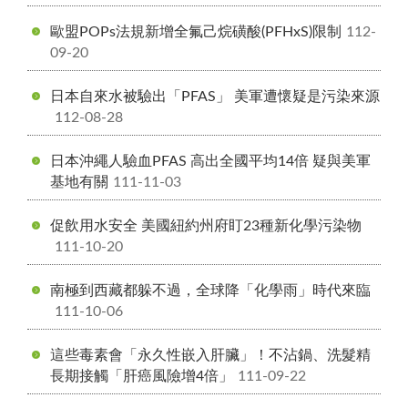
歐盟POPs法規新增全氟己烷磺酸(PFHxS)限制
112-
09-20
日本自來水被驗出「PFAS」 美軍遭懷疑是污染來源
112-08-28
日本沖繩人驗血PFAS 高出全國平均14倍 疑與美軍
基地有關
111-11-03
促飲用水安全 美國紐約州府盯23種新化學污染物
111-10-20
南極到西藏都躲不過，全球降「化學雨」時代來臨
111-10-06
這些毒素會「永久性嵌入肝臟」！不沾鍋、洗髮精
長期接觸「肝癌風險增4倍」
111-09-22