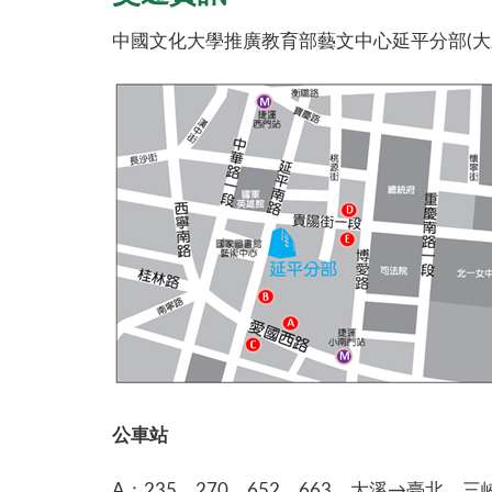
中國文化大學推廣教育部藝文中心延平分部(大新
公車站
A：235、270、652、663、大溪→臺北