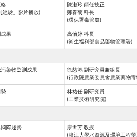
策略
陳淑玲 簡任技正
制經驗」影片播放)
鄭春菊 科長
(環保署毒管處)
制成果
高怡婷 科長
(衛生福利部食品藥物管理署)
機污染物監測成果
徐慈鴻 副研究員兼組長
(行政院農業委員會農業藥物毒
趨勢
林祐任 副研究員
(工業技術研究院)
與國際趨勢
康世芳 教授
(淡江大學水資源及環境工程學