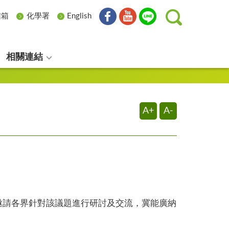
信箱
化學署
English
相關連結
A+
A-
邀請各界針對該議題進行研討及交流，冀能廣納