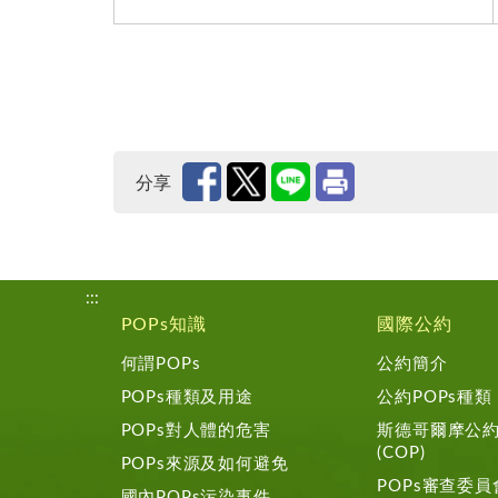
分享
:::
POPs知識
國際公約
何謂POPs
公約簡介
POPs種類及用途
公約POPs種類
POPs對人體的危害
斯德哥爾摩公
(COP)
POPs來源及如何避免
POPs審查委員會
國內POPs污染事件