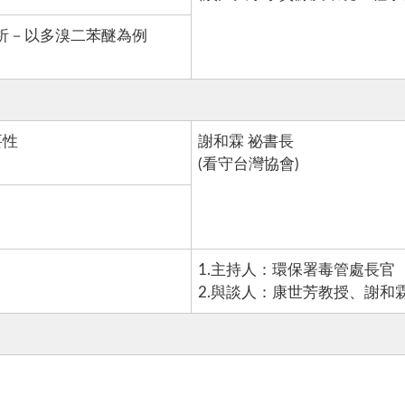
分析－以多溴二苯醚為例
要性
謝和霖 祕書長
(看守台灣協會)
1.主持人：環保署毒管處長官
2.與談人：康世芳教授、謝和