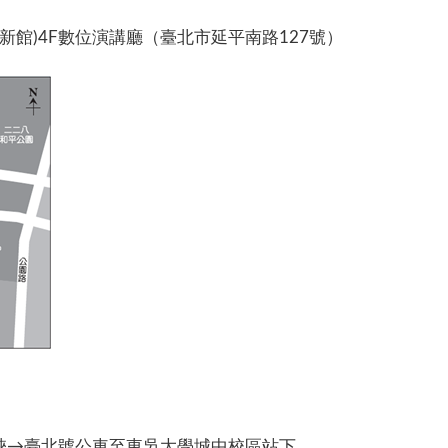
館)4F數位演講廳（臺北市延平南路127號）
、三峽→臺北號公車至東吳大學城中校區站下。