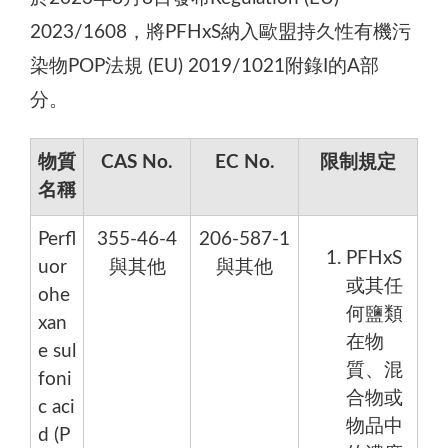
2023/1608，將PFHxS納入歐盟持久性有機污
染物POP法規 (EU) 2019/1021附錄I的A部
分。
物質
CAS No.
EC No.
限制規定
名稱
Perfl
355-46-4
206-587-1
PFHxS
uor
與其他
與其他
或其任
ohe
何鹽類
xan
在物
e sul
質、混
foni
合物或
c aci
物品中
d (P