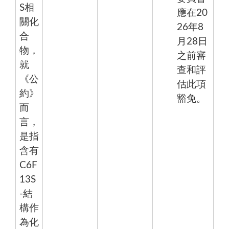
S相
應在20
關化
26年8
合
月28日
物，
之前審
就
查和評
《公
估此項
約》
豁免。
而
言，
是指
含有
C6F
13S
-結
構作
為化