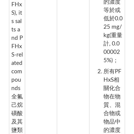
的濃度
FHx
等於或
S), it
低於0.0
s sal
25 mg/
ts a
kg(重量
nd P
計, 0.0
FHx
00002
S-rel
5%)；
ated
com
所有PF
pou
HxS相
nds
關化合
全氟
物在物
己烷
質、混
磺酸
合物或
及其
物品中
鹽類
的濃度