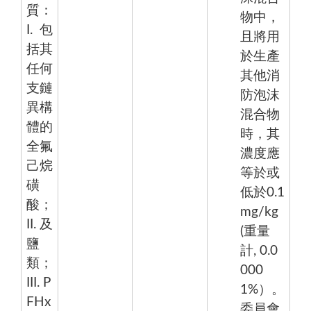
質：
物中，
I. 包
且將用
括其
於生產
任何
其他消
支鏈
防泡沫
異構
混合物
體的
時，其
全氟
濃度應
己烷
等於或
磺
低於0.1
酸；
mg/kg
II. 及
(重量
鹽
計, 0.0
類；
000
III. P
1%）。
FHx
委員會