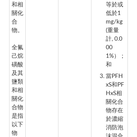
和相
等於或
關化
低於1
合
mg/kg
物。
(重量
計, 0.0
全氟
00
己烷
1%）；
磺酸
和
及其
當PFH
鹽類
xS和PF
和相
HxS相
關化
關化合
合物
物存在
是指
於濃縮
以下
消防泡
物
沫混合