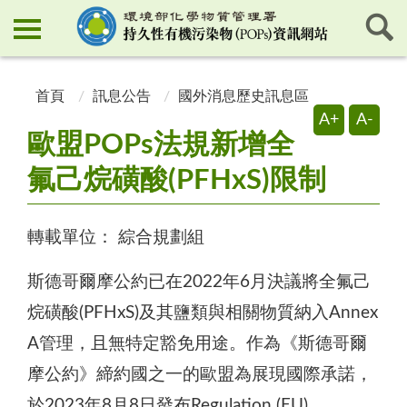
:::
:::
首頁
訊息公告
國外消息歷史訊息區
A+
A-
歐盟POPs法規新增全
氟己烷磺酸(PFHxS)限制
轉載單位：
綜合規劃組
斯德哥爾摩公約已在2022年6月決議將全氟己
烷磺酸(PFHxS)及其鹽類與相關物質納入Annex
A管理，且無特定豁免用途。作為《斯德哥爾
摩公約》締約國之一的歐盟為展現國際承諾，
於2023年8月8日發布Regulation (EU)