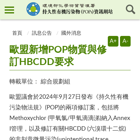
:::
:::
首頁
訊息公告
國外消息
A+
A-
歐盟新增POP物質與修
訂HBCDD要求
轉載單位：
綜合規劃組
歐盟議會於2024年9月27日發布《持久性有機
污染物法規》(POP)的兩項修訂案，包括將
Methoxychlor (甲氧氯/甲氧滴滴涕)納入Annex
I管理，以及修訂有關HBCDD (六溴環十二烷)
的非刻意微量污染(unintentional trace