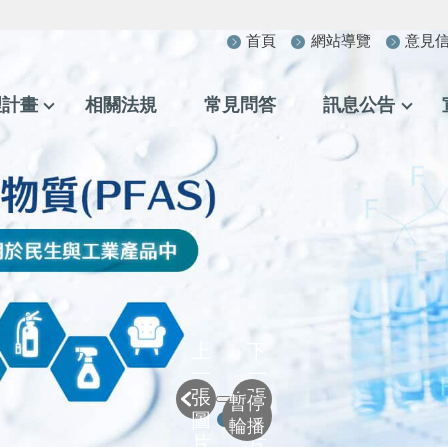
首頁
網站導覽
意見
理計畫
相關法規
常見問答
訊息公告
上
下
一
一
張
張
暫停
圖
圖
輪播
片
片