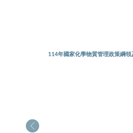
114年國家化學物質管理政策綱領
難以降
問題正
多