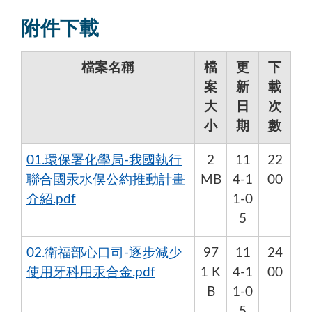
附件下載
檔案名稱
檔
更
下
案
新
載
大
日
次
小
期
數
01.環保署化學局-我國執行
2
11
22
聯合國汞水俣公約推動計畫
MB
4-1
00
介紹.pdf
1-0
5
02.衛福部心口司-逐步減少
97
11
24
使用牙科用汞合金.pdf
1 K
4-1
00
B
1-0
5