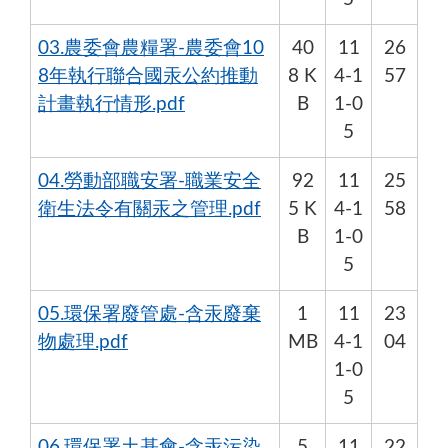
03.農委會農糧署-農委會10
40
11
26
8年執行聯合國汞公約推動
8 K
4-1
57
計畫執行情形.pdf
B
1-0
5
04.勞動部職安署-職業安全
92
11
25
衛生法令有關汞之管理.pdf
5 K
4-1
58
B
1-0
5
05.環保署廢管處-含汞廢棄
1
11
23
物處理.pdf
MB
4-1
04
1-0
5
06.環保署土基會-含汞污染
5
11
22