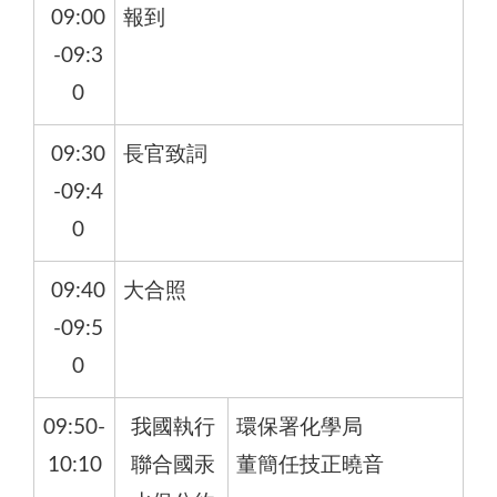
09:00
報到
-09:3
0
09:30
長官致詞
-09:4
0
09:40
大合照
-09:5
0
09:50-
我國執行
環保署化學局
10:10
聯合國汞
董簡任技正曉音