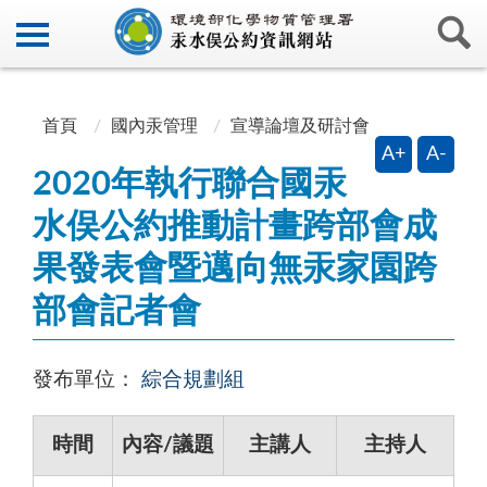
:::
:::
首頁
國內汞管理
宣導論壇及研討會
A+
A-
2020年執行聯合國汞
水俣公約推動計畫跨部會成
果發表會暨邁向無汞家園跨
部會記者會
發布單位：
綜合規劃組
時間
內容/議題
主講人
主持人