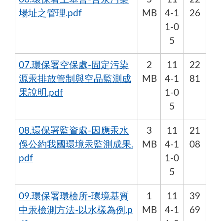
場址之管理.pdf
MB
4-1
26
1-0
5
07.環保署空保處-固定污染
2
11
22
源汞排放管制與空品監測成
MB
4-1
81
果說明.pdf
1-0
5
08.環保署監資處-因應汞水
3
11
21
俁公約我國環境汞監測成果.
MB
4-1
08
pdf
1-0
5
09.環保署環檢所-環境基質
1
11
39
中汞檢測方法-以水樣為例.p
MB
4-1
69