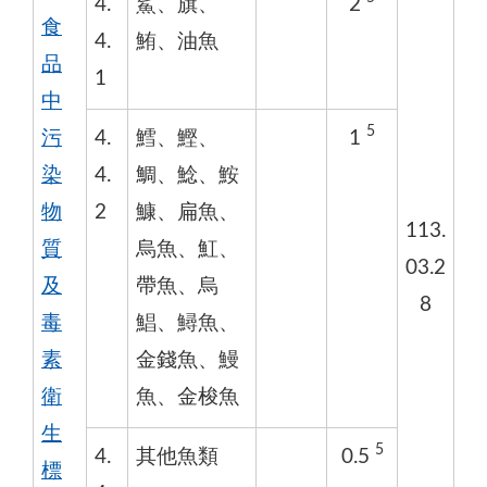
4.
鯊、旗、
2
食
4.
鮪、油魚
品
1
中
5
污
4.
鱈、鰹、
1
染
4.
鯛、鯰、鮟
物
2
鱇、扁魚、
113.
質
烏魚、魟、
03.2
及
帶魚、烏
8
毒
鯧、鱘魚、
素
金錢魚、鰻
衛
魚、金梭魚
生
5
4.
其他魚類
0.5
標