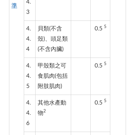
4.
準
3
5
4.
貝類(不含
0.5
4.
殼)、頭足類
4
(不含內臟)
5
4.
甲殼類之可
0.5
4.
食肌肉(包括
5
附肢肌肉)
5
4.
其他水產動
0.5
2
4.
物
6