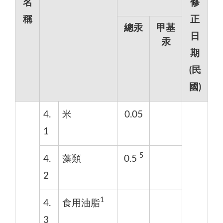
名
修
稱
正
總汞
甲基
日
汞
期
(民
國)
4.
米
0.05
1
5
4.
藻類
0.5
2
1
4.
食用油脂
3