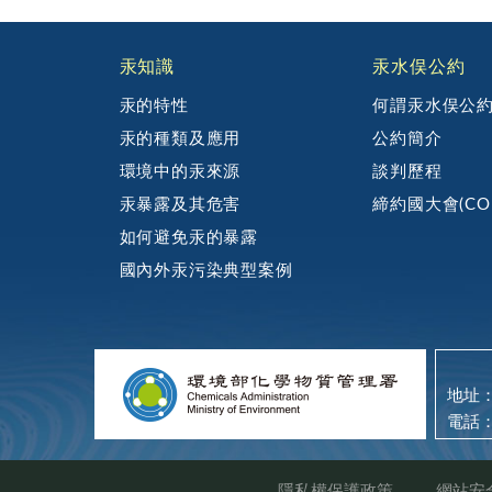
:::
汞知識
汞水俣公約
汞的特性
何謂汞水俣公
汞的種類及應用
公約簡介
環境中的汞來源
談判歷程
汞暴露及其危害
締約國大會(CO
如何避免汞的暴露
國內外汞污染典型案例
地址：
電話：
隱私權保護政策
網站安