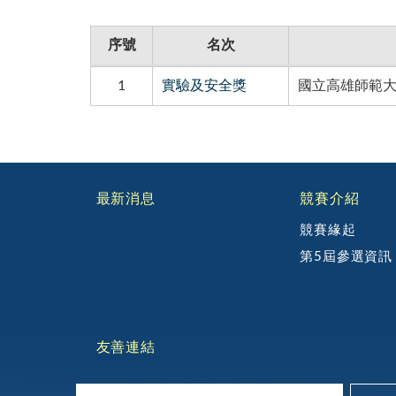
資料列表
序號
名次
資料列表，包含序號、 名次、學校科系、作品名
1
實驗及安全獎
國立高雄師範大
:::
最新消息
競賽介紹
競賽緣起
第5屆參選資訊
友善連結