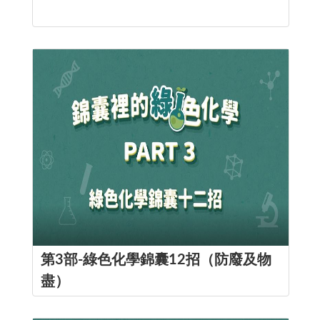
第3部-綠色化學錦囊12招（防廢及物
盡）