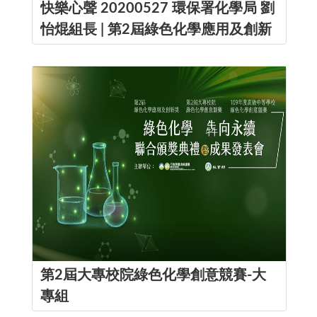
快樂心聲 20200527 環保署化學局 劉
怡焜組長 | 第2屆綠色化學應用及創新
獎
第2屆大專校院綠色化學創意競賽-大
專組