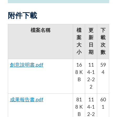
附件下載
檔案名稱
檔
更
下
案
新
載
大
日
次
小
期
數
創意說明書.pdf
16
11
59
8 K
4-1
4
B
2-2
2
成果報告書.pdf
81
11
60
8 K
4-1
1
B
2-2