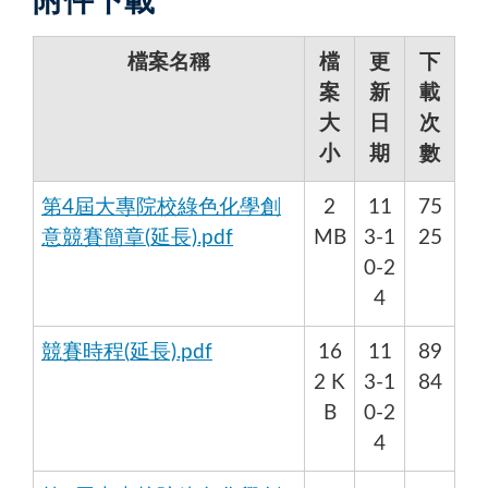
附件下載
檔案名稱
檔
更
下
案
新
載
大
日
次
小
期
數
第4屆大專院校綠色化學創
2
11
75
意競賽簡章(延長).pdf
MB
3-1
25
0-2
4
競賽時程(延長).pdf
16
11
89
2 K
3-1
84
B
0-2
4