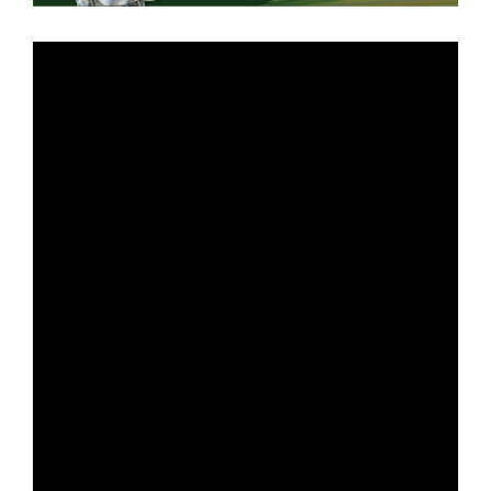
綠色化學教育類頒獎典禮得主事蹟海報
主題：聯合頒獎及成果發表活動，強調綠色化學
得獎人：林弘萍先生，個人照片及姓名直式呈現
勵志名言：「在地參與，理念認同，同心協力，
得獎事蹟：研發碳化系統、創立官田烏金合作社
現場活動照片展現社區參與、推廣、實務應用。
內容適合教育成果發表、環境創新獎事蹟展示、社