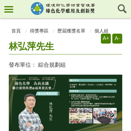
:::
:::
首頁
得獎專區
歷屆獲獎名單
個人組
A+
A-
林弘萍先生
發布單位：
綜合規劃組