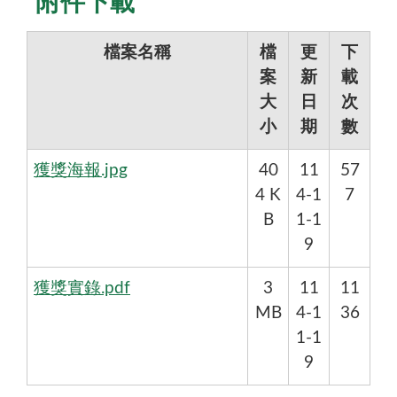
附件下載
重點貢獻：發展「菱角殼身蛻變．官田烏金聲名
檔案名稱
檔
更
下
說明農業碳化轉換技術應用、農廢資源高階循環
案
新
載
選文內容詳述地方創生、產官學合作新典範，強
大
日
次
收錄教授個人形象照、菱角烏金生產流程及活動
小
期
數
兼顧永續教育、環境友善農業推廣、社區參與，
獲獎海報.jpg
40
11
57
4 K
4-1
7
整體內容適用於專題成果發表、教育展示、產學推
B
1-1
9
獲獎實錄.pdf
3
11
11
MB
4-1
36
1-1
9