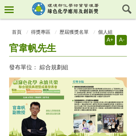
:::
:::
首頁
得獎專區
歷屆獲獎名單
個人組
A+
A-
官韋帆先生
發布單位：
綜合規劃組