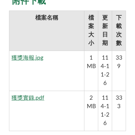
附件下載
得獎人：官韋帆副教授，長庚大學化工與材料工
事蹟重點：
檔案名稱
檔
更
下
1. 研發低毒高效率鋰電池回收技術，突破傳
案
新
載
大
日
次
2. 強調電池回收過程「無毒溶劑」設計，顯著
小
期
數
3. 教學結合跨域課程、產學整合、學生參與
獲獎海報.jpg
1
11
33
4. 圖像含學生團隊合影、實驗教學場域、參
MB
4-1
9
1-2
本頁適合綠色材料教學、低毒電池回收、教學推廣
6
獲獎實錄.pdf
2
11
33
MB
4-1
3
1-2
6