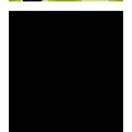
長庚大學官韋帆副教授事蹟介紹
得獎人：官韋帆副教授，長庚大學化工與材料工
事蹟重點：
1. 創新技術突破電池回收瓶頸，研發低毒高
2. 打破電極製程「不使用毒溶劑」，推進報廢
3. 教學推廣跨域整合，落實理論與實作結合
4. 圖像涵蓋教師個人形象、實驗教學場域、學
本頁適合綠色低毒電池技術、材料工程教育、教學