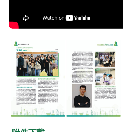
官韋帆副教授事蹟介紹（長庚大學化工與材料工程