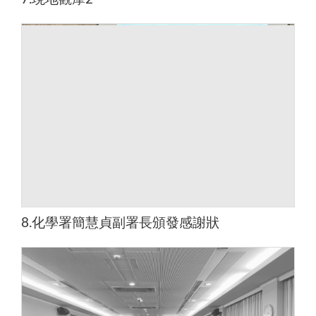
8.化學署簡慧貞副署長頒發感謝狀