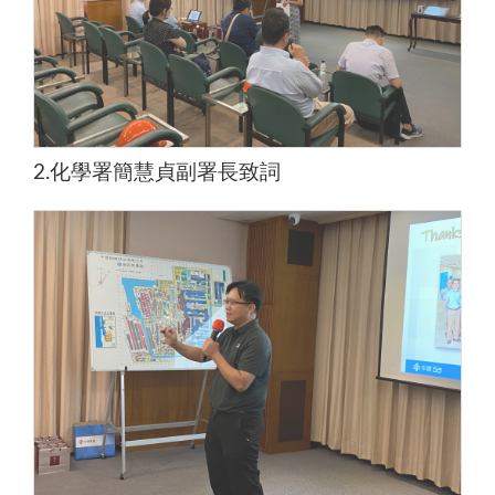
2.化學署簡慧貞副署長致詞