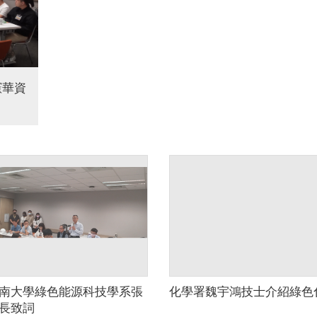
憲華資
南大學綠色能源科技學系張
化學署魏宇鴻技士介紹綠色
長致詞