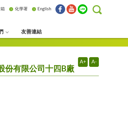
信箱
化學署
English
們
友善連結
A+
A-
造股份有限公司十四B廠