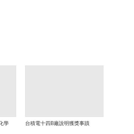
化學
台積電十四B廠說明獲獎事蹟