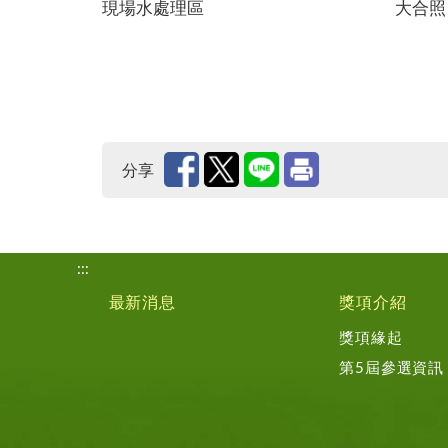
現場水處理區
大合照
分享
:::
最新消息
獎項介紹
獎項緣起
第5屆參選資訊