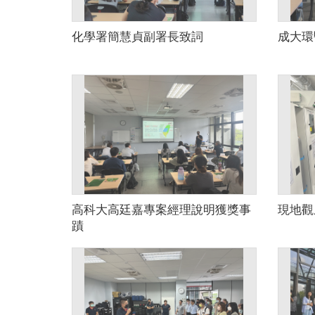
化學署簡慧貞副署長致詞
成大環
高科大高廷嘉專案經理說明獲獎事
現地觀
蹟