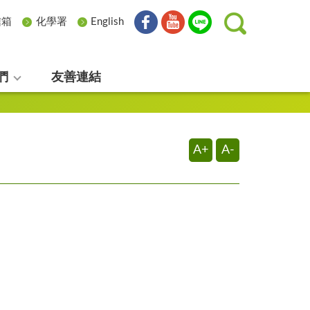
信箱
化學署
English
們
友善連結
A+
A-