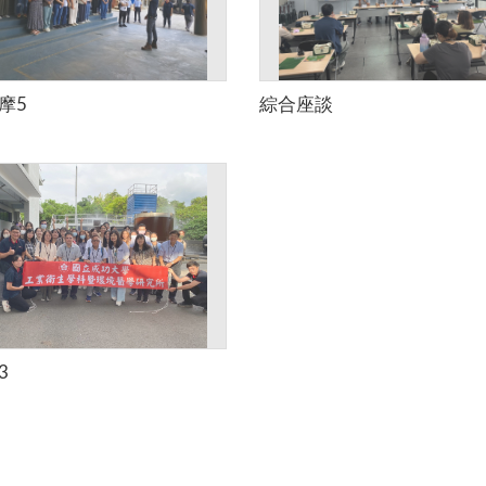
摩5
綜合座談
3