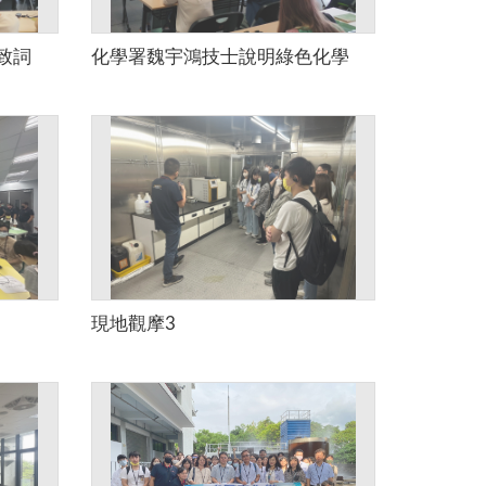
致詞
化學署魏宇鴻技士說明綠色化學
現地觀摩3