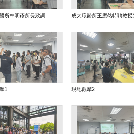
醫所林明彥所長致詞
成大環醫所王應然特聘教授
摩1
現地觀摩2