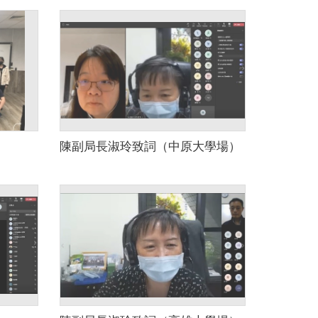
陳副局長淑玲致詞（中原大學場）