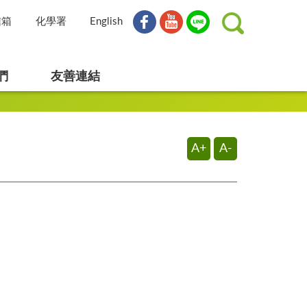
信箱
化學署
English
們
友善連結
A+
A-