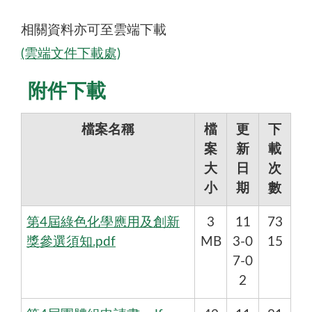
相關資料亦可至雲端下載
(雲端文件下載處)
附件下載
檔案名稱
檔
更
下
案
新
載
大
日
次
小
期
數
第4屆綠色化學應用及創新
3
11
73
獎參選須知.pdf
MB
3-0
15
7-0
2