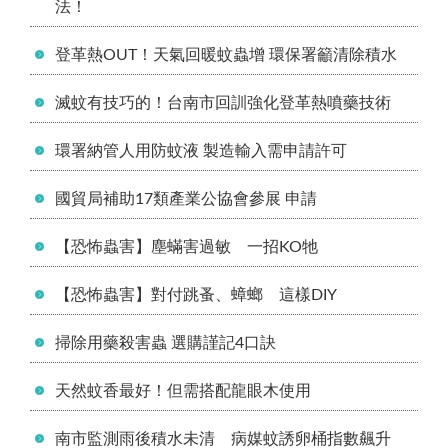
法！
登革熱OUT！天氣回暖蚊蟲增 環保署籲清除積水
滅蚊有技巧的！台南市回訓強化登革熱噴藥技術
環署納管人用防蚊液 製造輸入需申請許可
國貿局補助17類產業公協會參展 申請
【恐怖蟲害】塵蟎害過敏 一招KO牠
【恐怖蟲害】對付跳蚤、蟑螂 這樣DIY
掃除用藥殺害蟲 選購謹記4口訣
天然蚊香最好！但需搭配龍眼木使用
南市監測雨後積水未清 病媒蚊誘卵桶指數飆升