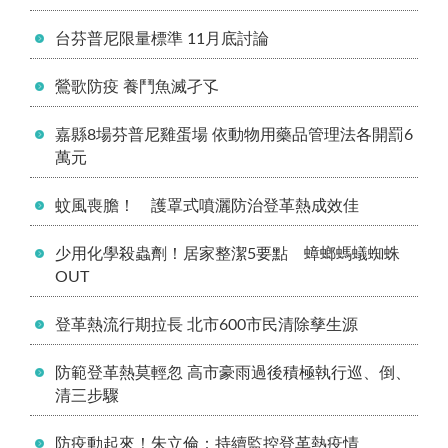
台芬普尼限量標準 11月底討論
鶯歌防疫 養鬥魚滅孑孓
嘉縣8場芬普尼雞蛋場 依動物用藥品管理法各開罰6
萬元
蚊風喪膽！ 護罩式噴灑防治登革熱成效佳
少用化學殺蟲劑！居家整潔5要點 蟑螂螞蟻蜘蛛
OUT
登革熱流行期拉長 北市600市民清除孳生源
防範登革熱莫輕忽 高市豪雨過後積極執行巡、倒、
清三步驟
防疫動起來！朱立倫：持續監控登革熱疫情