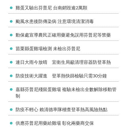
雞蛋又驗出芬普尼 台南銷毀逾2萬顆
颱風水患後防傳染病 注意環境清潔消毒
動保處宣導農民正確用藥避免誤用芬普尼等禁藥
苗栗縣蛋雞場檢測 未檢出芬普尼
連日大雨今放晴 宜衛生局籲清理容器防登革熱
防疫技術大躍進 登革熱快篩檢驗只需30分鐘
嘉縣芬普尼殘留蛋雞場 複驗未檢出全數解除移動管
制
防疫不輕心 賴清德率隊稽查登革熱高風險熱點
供應芬普尼用藥給雞場 彰化兩藥商交保