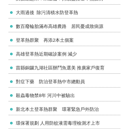
大雨過後 除污清積水防登革熱
數百廢輪胎滿布高雄農路 居民憂成致病源
登革熱群聚 再添2本土個案
高雄登革熱近期確診案例 減少
苗縣銅鑼九湖社區辦鬥魚選美 推廣家戶復育
對症下藥 防治登革熱中市總動員
殺蟲毒物禁8年 河川中被驗出
新北本土登革熱群聚 環署緊急戶外防治
環保署規劃 人用防蚊液需毒理檢測才上市