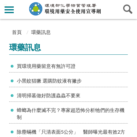
:::
:::
首頁
環藥訊息
環藥訊息
買環境用藥留意有無許可證
小黑蚊猖獗 選購防蚊液有撇步
清明掃墓做好防護蟲蟲不要來
蟑螂為什麼滅不完？專家超恐怖分析牠們的生存機
制
除塵蟎機「只清表面5公分」 醫師曝光最有效2方