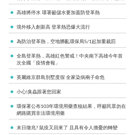
高雄將停水 環署籲儲水要加蓋防登革熱
境外移入創新高 登革熱恐爆大流行
為防治登革熱，空地髒亂環保局5/1起加重裁罰
全島登革熱，高雄紅色警戒！中央南下高雄今年首
次全國「疫情會報」
英屬維京群島別墅度假 全家染病兩子命危
小心!臭蟲跟著您回家
環保署公布103年環境用藥查核結果，呼籲民眾勿在
網路購買非法環境用藥
末日徵兆? 鼠疫又回來了 且具有令人擔憂的轉變