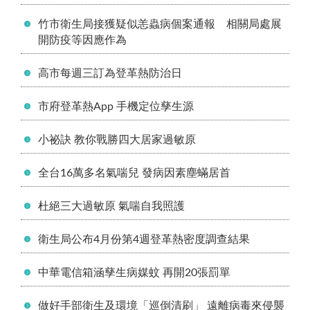
竹市衛生局接獲疑似恙蟲病個案通報 相關局處展
開防疫等因應作為
高市每週三訂為登革熱防治日
市府登革熱App 手機定位孳生源
小祕訣 教你戰勝四大居家過敏原
全台16萬多名氣喘兒 發病因素塵蟎居首
杜絕三大過敏原 氣喘自我照護
衛生局公布4月份第4週登革熱密度調查結果
中華電信箱涵孳生病媒蚊 再開20張罰單
做好手部衛生及環境「巡倒清刷」 遠離病毒來侵襲