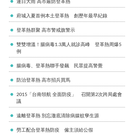
連日大雨 高市嚴防登革熱
府城入夏首例本土登革熱 創歷年最早紀錄
登革熱群聚 高市警戒旗警示
雙雙增溫！腸病毒1.3萬人就診高峰 登革熱周爆5
例
腸病毒、登革熱聯手發飆 民眾提高警覺
防治登革熱 高市招兵買馬
2015「台南領航 全面防疫」 召開第2次跨局處會
議
遠離登革熱 別忘澈底清除病媒蚊孳生源
勞工配合登革熱防疫 僱主須給公假