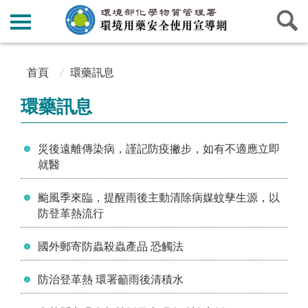
:::
:::
首頁
環藥訊息
環藥訊息
災後遠離傳染病，謹記防疫撇步，如有不適應立即
就醫
颱風季來臨，提醒雨後主動清除病媒蚊孳生源，以
防登革熱流行
國外郵寄防蟲殺蟲產品 恐觸法
防治登革熱 環署籲雨後清積水