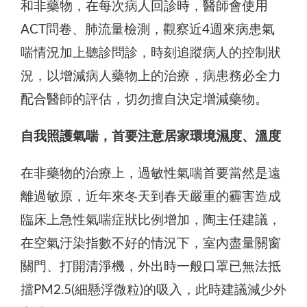
和非藥物，在每次病人回診時，醫師會使用
ACT問卷、肺流量檢測，觀察近4週來病患氣
喘情況加上聽診問診，時刻追蹤病人的控制狀
況，以增減病人藥物上的治療，病患務必全力
配合醫師的評估，切勿擅自決定增減藥物。
自我照護氣喘，首要注意居家環境濕度、溫度
在非藥物的治療上，過敏性氣喘首要當然是遠
離過敏原，近年來冬天到春天嚴重的霾害造成
臨床上急性氣喘症狀比例增加，陶主任建議，
在空氣汙染指數不好的情況下，室內盡量關窗
關門、打開清淨機，外出時一般口罩已無法抵
擋PM2.5(細懸浮微粒)的吸入，此時建議減少外