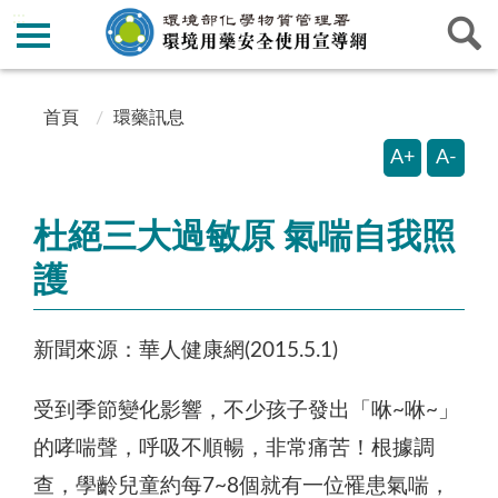
:::
:::
首頁
環藥訊息
A+
A-
杜絕三大過敏原 氣喘自我照
護
新聞來源：華人健康網(2015.5.1)
受到季節變化影響，不少孩子發出「咻~咻~」
的哮喘聲，呼吸不順暢，非常痛苦！根據調
查，學齡兒童約每7~8個就有一位罹患氣喘，