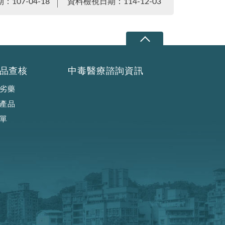
107-04-18
資料檢視日期：114-12-03
品查核
中毒醫療諮詢資訊
劣藥
產品
單