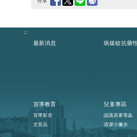
分享
:::
最新消息
病媒蚊抗藥
宣導教育
兒童專區
宣導影音
認識居家害蟲
文宣品
清潔小撇步