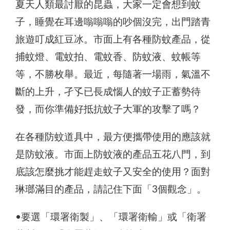
夏天人類最討厭的昆蟲，大家一定會想到蚊
子，睡覺在耳邊嗡嗡嗡的吵個沒完，出門踏青
旅遊叮成紅豆冰。市面上有各種防蚊產品，從
捕蚊燈、電蚊拍、電蚊香、防蚊液、蚊帳等
等，不勝枚舉。最近，每隨著一場雨，氣溫不
斷的上升，孑孓已長成惱人的蚊子正蓄勢待
發，而你準備好抵抗蚊子大軍的攻擊了嗎？
在各種防蚊道具中，最方便攜帶使用的應該就
是防蚊液。市面上防蚊液的產品五花八門，到
底該怎麼挑才能趕走蚊子又安全的使用？面對
琳瑯滿目的產品，請記住下面「3個觀念」。
•要選「環署衛製」、「環署衛輸」或「衛署