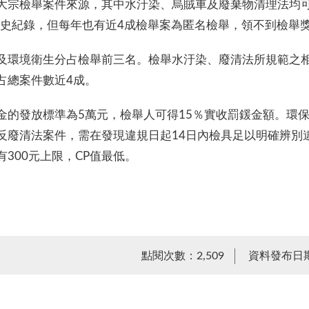
大宗檢舉案件來源，其中水汙染、烏賊車及廢棄物清理法均
歷史紀錄，但每年也有近4成檢舉案為匿名檢舉，領不到檢舉
及環境衛生分占檢舉前三名。檢舉水汙染、廢清法所規範之
占總案件數近4成。
的發放標準為5萬元，檢舉人可得15％實收罰鍰金額。環保
廢清法案件，需在發現違規日起14日內檢具足以明確辨別違
300元上限，CP值最低。
點閱次數：2,509
資料發布日期：