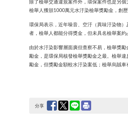
除了檢舉交通違規案件外，環保案件也是另個
檢舉人獲頒1000萬元水汙染檢舉獎勵金，創
環保局表示，近年噪音、空汙（異味汙染物）
者，檢舉人都能分得獎金，但未具名檢舉案約
由於水汙染影響層面廣但查察不易，檢舉獎勵金
勵金，是環保局核發檢舉獎勵金之最。檢舉違反
勵金，但獎勵金額較水汙染案低；檢舉烏賊車有
分享