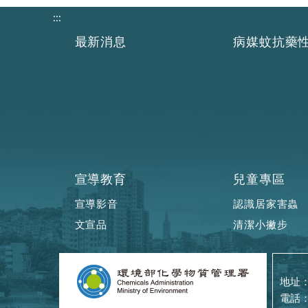
:::
最新消息
病媒蚊抗藥
宣導教育
兒童專區
宣導影音
認識居家害蟲
文宣品
清潔小撇步
地址：
電話：