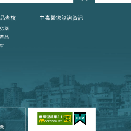
品查核
中毒醫療諮詢資訊
劣藥
產品
單
機