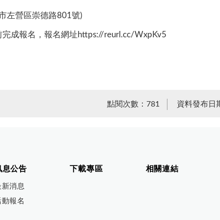
市左營區崇德路801號)
名，報名網址https://reurl.cc/WxpKv5
點閱次數：781
資料發布日期：
訊息公告
下載專區
相關連結
最新消息
活動報名