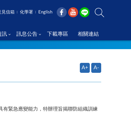
意見信箱
化學署
English
資訊
訊息公告
下載專區
相關連結
A+
A-
具有緊急應變能力，特辦理旨揭聯防組織訓練