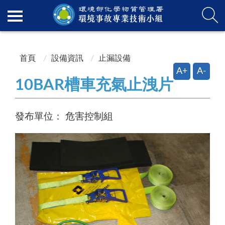
:::
:::
首頁
設備資訊
止漏設備
A+
A-
10BAR槽車充氣止洩片
發布單位：
危害控制組