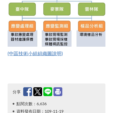
(中區技術小組組織圖說明)
組織最上層：中區環境事故專業技術小組
管理層：計畫主持人、協同計畫主持人團隊
三大分隊：臺中隊、麥寮隊、雲林隊
專業分組：應變處理（應變與器材保養）、應變
分享
點閱次數：6,636
架構圖適合用於中區環境應變團隊分層分工、組織
資料發布日期：109-11-19