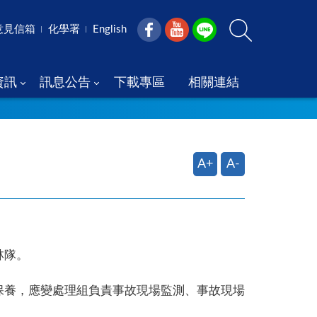
意見信箱
化學署
English
資訊
訊息公告
下載專區
相關連結
A+
A-
林隊。
保養，應變處理組負責事故現場監測、事故現場