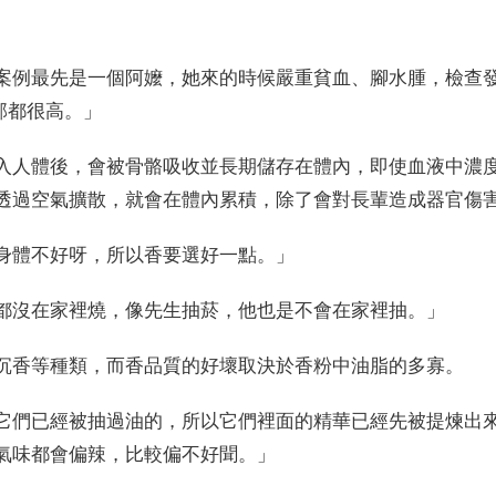
案例最先是一個阿嬤，她來的時候嚴重貧血、腳水腫，檢查
部都很高。」
入人體後，會被骨骼吸收並長期儲存在體內，即使血液中濃
透過空氣擴散，就會在體內累積，除了會對長輩造成器官傷
身體不好呀，所以香要選好一點。」
都沒在家裡燒，像先生抽菸，他也是不會在家裡抽。」
沉香等種類，而香品質的好壞取決於香粉中油脂的多寡。
它們已經被抽過油的，所以它們裡面的精華已經先被提煉出
氣味都會偏辣，比較偏不好聞。」