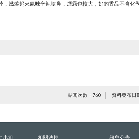
掉，燃燒起來氣味辛辣嗆鼻，煙霧也較大，好的香品不含化
點閱次數：760
資料發布日期：
動小組
相關法規
訊息公告