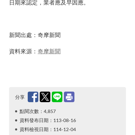
可可固形物≥70%：0.9 mg/kg
日期來認定，業者應及早因應。
可可粉：2.0 mg/kg
表格中所有預告草案限量皆與Codex標準相同。
新聞出處：奇摩新聞
下方備註：將廣泛徵集意見，預定自114年1月
資料來源：
奇摩新聞
分享
點閱次數：4,857
資料發布日期：113-08-16
資料檢視日期：114-12-04