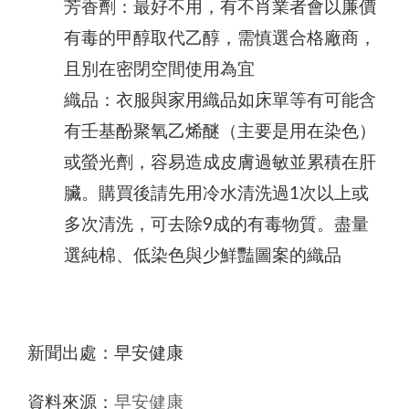
芳香劑：最好不用，有不肖業者會以廉價
有毒的甲醇取代乙醇，需慎選合格廠商，
且別在密閉空間使用為宜
織品：衣服與家用織品如床單等有可能含
有壬基酚聚氧乙烯醚（主要是用在染色）
或螢光劑，容易造成皮膚過敏並累積在肝
臟。購買後請先用冷水清洗過1次以上或
多次清洗，可去除9成的有毒物質。盡量
選純棉、低染色與少鮮豔圖案的織品
新聞出處：早安健康
資料來源：
早安健康