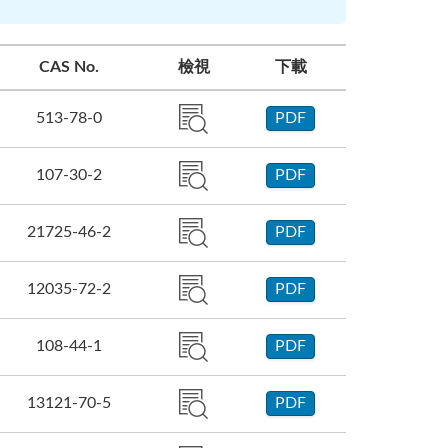
CAS No.
檢視
下載
513-78-0
PDF
107-30-2
PDF
21725-46-2
PDF
12035-72-2
PDF
108-44-1
PDF
13121-70-5
PDF