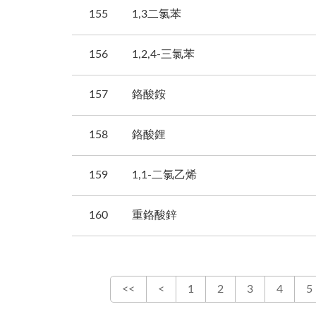
155
1,3二氯苯
156
1,2,4-三氯苯
157
鉻酸銨
158
鉻酸鋰
159
1,1-二氯乙烯
160
重鉻酸鋅
<<
<
1
2
3
4
5