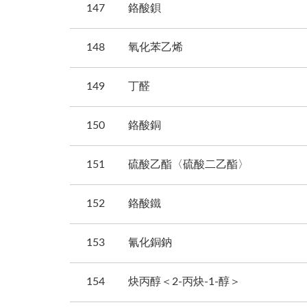
147
鉻酸鋇
148
氧化苯乙烯
149
丁醛
150
鉻酸銅
151
硫酸乙酯〈硫酸二乙酯〉
152
鉻酸鐵
153
氰化銅鈉
154
炔丙醇＜2-丙炔-1-醇＞