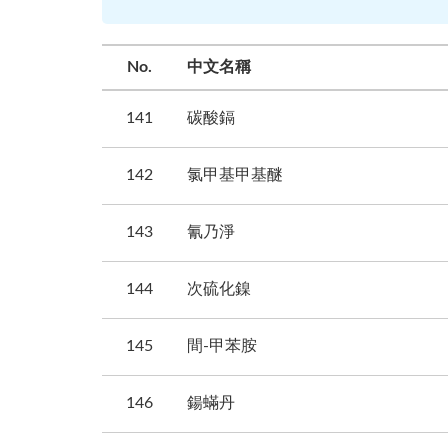
No.
中文名稱
141
碳酸鎘
142
氯甲基甲基醚
143
氰乃淨
144
次硫化鎳
145
間-甲苯胺
146
鍚蟎丹