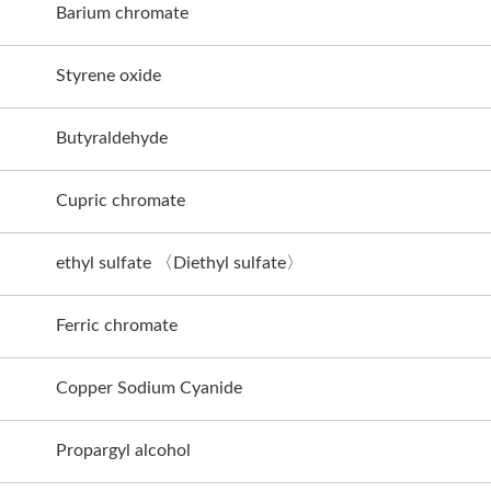
Barium chromate
Styrene oxide
Butyraldehyde
Cupric chromate
ethyl sulfate 〈Diethyl sulfate〉
Ferric chromate
Copper Sodium Cyanide
Propargyl alcohol