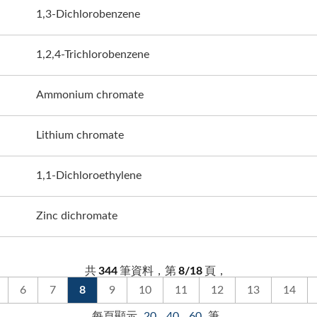
1,3-Dichlorobenzene
1,2,4-Trichlorobenzene
Ammonium chromate
Lithium chromate
1,1-Dichloroethylene
Zinc dichromate
共
344
筆資料，第
8/18
頁，
6
7
8
9
10
11
12
13
14
每頁顯示
20
40
60
筆