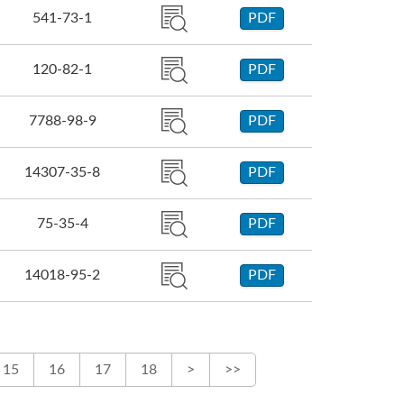
541-73-1
PDF
120-82-1
PDF
7788-98-9
PDF
14307-35-8
PDF
75-35-4
PDF
14018-95-2
PDF
15
16
17
18
>
>>