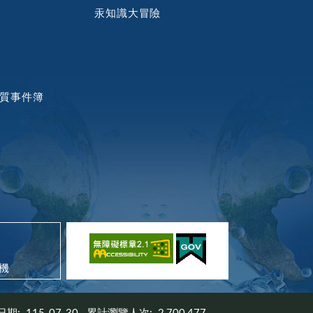
汞知識大冒險
質事件簿
機