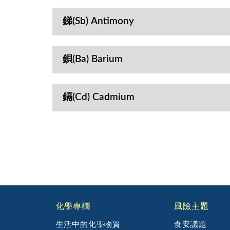
銻(Sb) Antimony
鋇(Ba) Barium
鎘(Cd) Cadmium
:::
化學專欄
風險主題
生活中的化學物質
食安議題