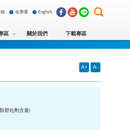
信箱
化學署
English
專區
關於我們
下載專區
A+
A-
酯類塑化劑含量)