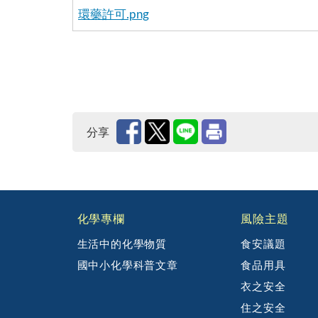
環藥許可.png
分享
:::
化學專欄
風險主題
生活中的化學物質
食安議題
國中小化學科普文章
食品用具
衣之安全
住之安全