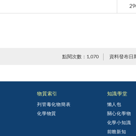
29
點閱次數：1,070
資料發布日期：
物質索引
知識學堂
列管毒化物簡表
懶人包
化學物質
關心化學物
化學小知識
前瞻新知