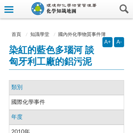
:::
:::
首頁
知識學堂
國內外化學物質事件簿
A+
A-
染紅的藍色多瑙河 談
匈牙利工廠的鋁污泥
類別
國際化學事件
年度
2010年