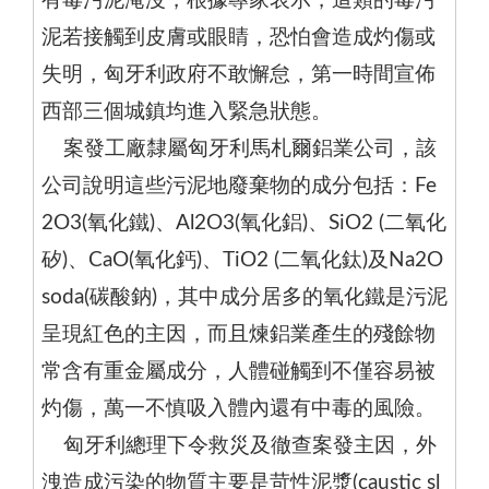
有毒污泥淹沒，根據專家表示，這類的毒污
泥若接觸到皮膚或眼睛，恐怕會造成灼傷或
失明，匈牙利政府不敢懈怠，第一時間宣佈
西部三個城鎮均進入緊急狀態。
案發工廠隸屬匈牙利馬札爾鋁業公司，該
公司說明這些污泥地廢棄物的成分包括：Fe
2O3(氧化鐵)、Al2O3(氧化鋁)、SiO2 (二氧化
矽)、CaO(氧化鈣)、TiO2 (二氧化鈦)及Na2O
soda(碳酸鈉)，其中成分居多的氧化鐵是污泥
呈現紅色的主因，而且煉鋁業產生的殘餘物
常含有重金屬成分，人體碰觸到不僅容易被
灼傷，萬一不慎吸入體內還有中毒的風險。
匈牙利總理下令救災及徹查案發主因，外
洩造成污染的物質主要是苛性泥漿(caustic sl