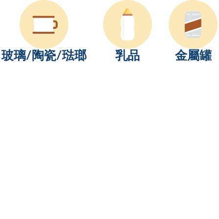
玻璃/陶瓷/琺瑯
乳品
金屬罐