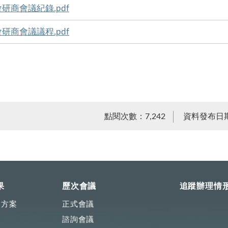
研商會議紀錄.pdf
研商會議議程.pdf
點閱次數：7,242
資料發布日期：
果
歷次會議
追蹤辦理情
動方案
正式會議
諮詢會議